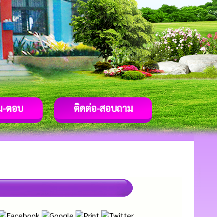
ม-ตอบ
ติดต่อ-สอบถาม